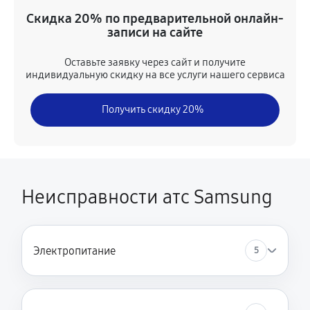
Подменная АТС
Скидка 20% по предварительной онлайн-
3190 руб
30 минут
записи на сайте
Замена платы брелка
Оставьте заявку через сайт и получите
индивидуальную скидку на все услуги нашего сервиса
590 руб
30 минут
Получить скидку 20%
Ремонт платы внешних линий
910 руб
30 минут
Программирование АТС
2600 руб
30 минут
Неисправности атс Samsung
Замена корпусных элементов
1560 руб
30 минут
Электропитание
5
Устранение короткого замыкания
910 руб
30 минут